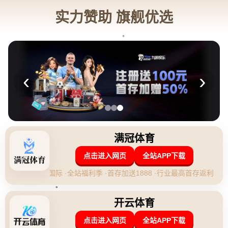
新闻资讯
网站首页
新闻资讯