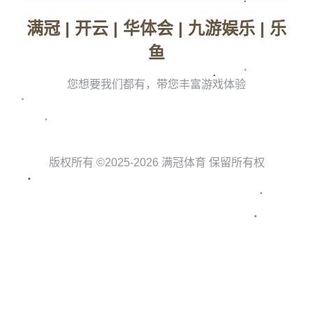
1的比分稳住局面，最终以总比分3-1淘汰对手。这不仅
是一场简单的胜利，更是团队配合与战术执行的典
范。
姆巴佩
作为球队的核心，凭借其速度和精准射门成为
比赛的关键人物，
他的进球为球队锁定胜局
。而内马
尔在中场的串联作用也不容忽视，他的视野和传球精
准度让对手防不胜防。正如赛后评论所说，巴黎的成
功在于他们将个人能力与整体战术融为一体，堪称本
赛季欧冠赛场上的佼佼者。
二、与国米的决赛对决：谁将问鼎冠军
随着巴黎晋级，他们将在决赛中迎战另一支劲旅——国
际米兰。国米在本赛季的表现同样令人印象深刻，他
们在半决赛中也完成了对对手的双杀，展现了意大利
足球的韧性与纪律性。
这场即将到来的
欧冠决赛
被认为是攻防两端的极致碰