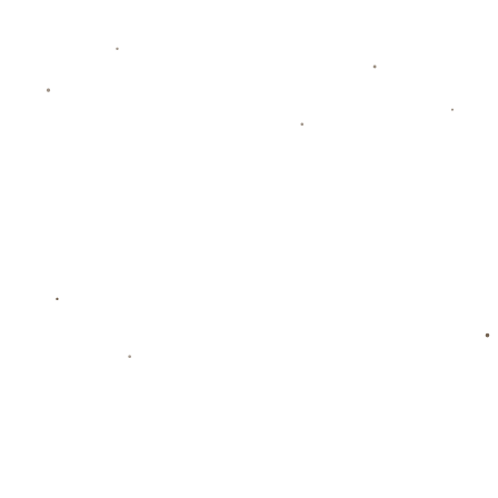
提交
搜索
栏目导航