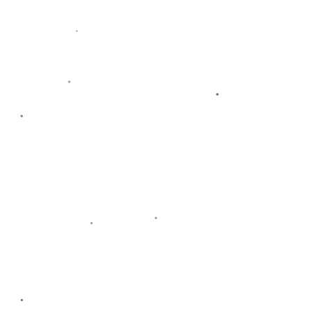
提交
搜索
栏目导航