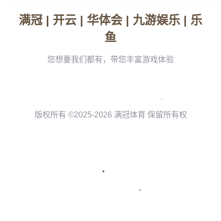
竟。
从潜力股到核心：亚历山大的蜕变之路
几年前，亚历山大还只是快船队的一名角色球员，交
易至雷霆后，他逐渐展现出非凡的天赋。本赛季，他