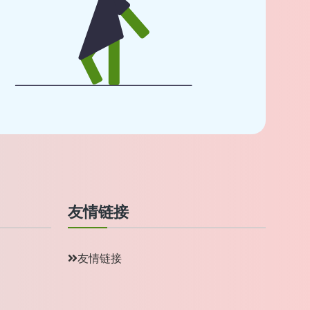
友情链接
友情链接