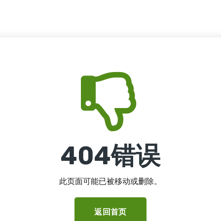
404错误
此页面可能已被移动或删除。
返回首页