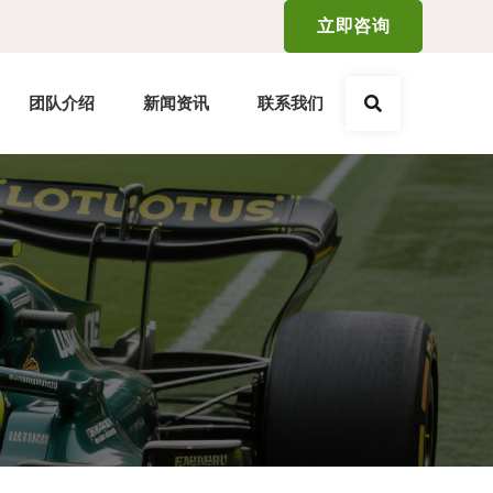
立即咨询
团队介绍
新闻资讯
联系我们