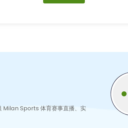
lan Sports 体育赛事直播、实