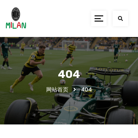
404
网站首页
404